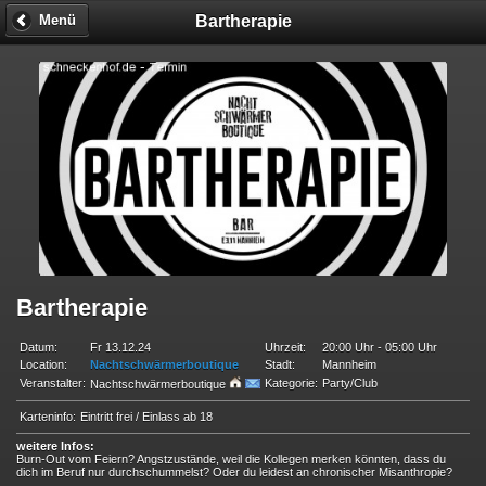
Bartherapie
Menü
Bartherapie
Datum:
Fr 13.12.24
Uhrzeit:
20:00 Uhr - 05:00 Uhr
Location:
Nachtschwärmerboutique
Stadt:
Mannheim
Veranstalter:
Kategorie:
Party/Club
Nachtschwärmerboutique
Karteninfo:
Eintritt frei / Einlass ab 18
weitere Infos:
Burn-Out vom Feiern? Angstzustände, weil die Kollegen merken könnten, dass du
dich im Beruf nur durchschummelst? Oder du leidest an chronischer Misanthropie?