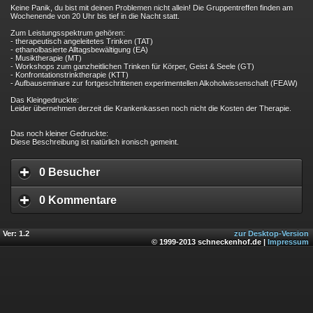
Keine Panik, du bist mit deinen Problemen nicht allein! Die Gruppentreffen finden am
Wochenende von 20 Uhr bis tief in die Nacht statt.
Zum Leistungsspektrum gehören:
- therapeutisch angeleitetes Trinken (TAT)
- ethanolbasierte Alltagsbewältigung (EA)
- Musiktherapie (MT)
- Workshops zum ganzheitlichen Trinken für Körper, Geist & Seele (GT)
- Konfrontationstrinktherapie (KTT)
- Aufbauseminare zur fortgeschrittenen experimentellen Alkoholwissenschaft (FEAW)
Das Kleingedruckte:
Leider übernehmen derzeit die Krankenkassen noch nicht die Kosten der Therapie.
Das noch kleiner Gedruckte:
Diese Beschreibung ist natürlich ironisch gemeint.
0 Besucher
0 Kommentare
Ver: 1.2
zur Desktop-Version
© 1999-2013 schneckenhof.de |
Impressum