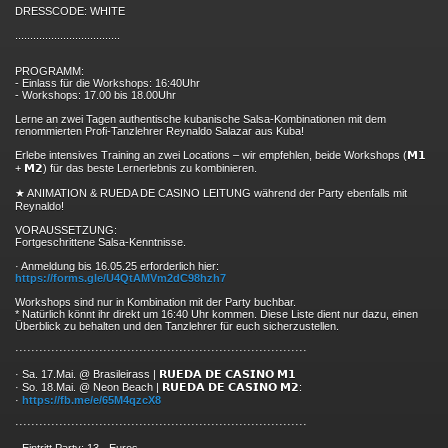
DRESSCODE: WHITE
...................................
PROGRAMM:
- Einlass für die Workshops: 16:40Uhr
- Workshops: 17.00 bis 18.00Uhr
Lerne an zwei Tagen authentische kubanische Salsa-Kombinationen mit dem
renommierten Profi-Tanzlehrer Reynaldo Salazar aus Kuba!
Erlebe intensives Training an zwei Locations – wir empfehlen, beide Workshops (𝗠𝟭
+ 𝗠𝟮) für das beste Lernerlebnis zu kombinieren.
★ ANIMATION & RUEDA DE CASINO LEITUNG während der Party ebenfalls mit
Reynaldo!
VORAUSSETZUNG:
Fortgeschrittene Salsa-Kenntnisse.
· Anmeldung bis 16.05.25 erforderlich hier:
https://forms.gle/U4QtAMVm2dC98hzh7
Workshops sind nur in Kombination mit der Party buchbar.
* Natürlich könnt ihr direkt um 16:40 Uhr kommen. Diese Liste dient nur dazu, einen
Überblick zu behalten und den Tanzlehrer für euch sicherzustellen.
·························
·························
·······················
· Sa. 17.Mai. @ Brasileirass | 𝗥𝗨𝗘𝗗𝗔 𝗗𝗘 𝗖𝗔𝗦𝗜𝗡𝗢 𝗠𝟭
· So. 18.Mai. @ Neon Beach | 𝗥𝗨𝗘𝗗𝗔 𝗗𝗘 𝗖𝗔𝗦𝗜𝗡𝗢 𝗠𝟮:
·
https://fb.me/e/65M4qzcX8
·························
·························
·······················