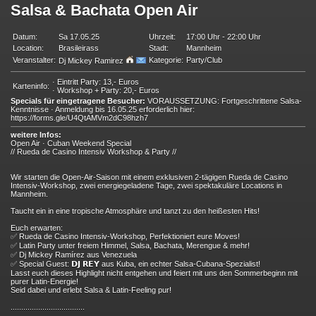
Salsa & Bachata Open Air
Datum:
Sa 17.05.25
Uhrzeit:
17:00 Uhr - 22:00 Uhr
Location:
Brasileirass
Stadt:
Mannheim
Veranstalter:
Kategorie:
Party/Club
Dj Mickey Ramirez
· Eintritt Party: 13,- Euros
Karteninfo:
· Workshop + Party: 20,- Euros
Specials für eingetragene Besucher:
VORAUSSETZUNG: Fortgeschrittene Salsa-
Kenntnisse · Anmeldung bis 16.05.25 erforderlich hier:
https://forms.gle/U4QtAMVm2dC98hzh7
weitere Infos:
Open Air · Cuban Weekend Special
// Rueda de Casino Intensiv Workshop & Party //
Wir starten die Open-Air-Saison mit einem exklusiven 2-tägigen Rueda de Casino
Intensiv-Workshop, zwei energiegeladene Tage, zwei spektakuläre Locations in
Mannheim.
Taucht ein in eine tropische Atmosphäre und tanzt zu den heißesten Hits!
Euch erwarten:
✅ Rueda de Casino Intensiv-Workshop, Perfektioniert eure Moves!
✅ Latin Party unter freiem Himmel, Salsa, Bachata, Merengue & mehr!
✅ Dj Mickey Ramírez aus Venezuela
✅ Special Guest: 𝗗𝗝 𝗥𝗘𝗬 aus Kuba, ein echter Salsa-Cubana-Spezialist!
Lasst euch dieses Highlight nicht entgehen und feiert mit uns den Sommerbeginn mit
purer Latin-Energie!
Seid dabei und erlebt Salsa & Latin-Feeling pur!
...................................