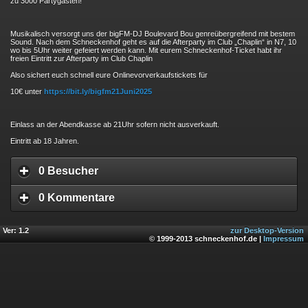
zu 3000 Partygästen!
Musikalisch versorgt uns der bigFM-DJ Boulevard Bou genreübergreifend mit bestem
Sound. Nach dem Schneckenhof geht es auf die Afterparty im Club „Chaplin“ in N7, 10
wo bis 5Uhr weiter gefeiert werden kann. Mit eurem Schneckenhof-Ticket habt ihr
freien Eintritt zur Afterparty im Club Chaplin
Also sichert euch schnell eure Onlinevorverkaufstickets für
10€ unter
https://bit.ly/bigfm21Juni2025
Einlass an der Abendkasse ab 21Uhr sofern nicht ausverkauft.
Eintritt ab 18 Jahren.
0 Besucher
0 Kommentare
Ver: 1.2
zur Desktop-Version
© 1999-2013 schneckenhof.de |
Impressum