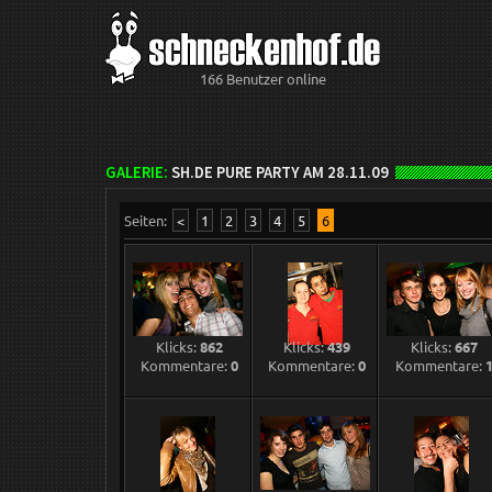
166 Benutzer online
GALERIE:
SH.DE PURE PARTY AM 28.11.09
Seiten:
<
1
2
3
4
5
6
Klicks:
862
Klicks:
439
Klicks:
667
Kommentare:
0
Kommentare:
0
Kommentare: