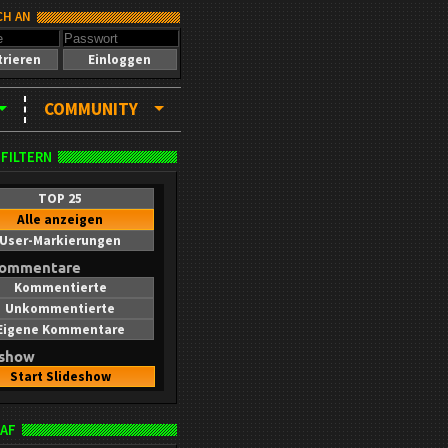
CH AN
trieren
Einloggen
COMMUNITY
 FILTERN
TOP 25
Alle anzeigen
User-Markierungen
kommentare
Kommentierte
Unkommentierte
Eigene Kommentare
eshow
Start Slideshow
AF