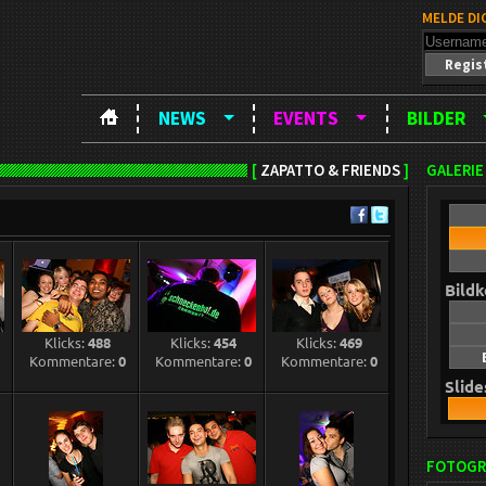
MELDE DI
Regis
NEWS
EVENTS
BILDER
[
ZAPATTO & FRIENDS
]
GALERIE
Bild
Klicks:
488
Klicks:
454
Klicks:
469
1
Kommentare:
0
Kommentare:
0
Kommentare:
0
Slid
FOTOGR