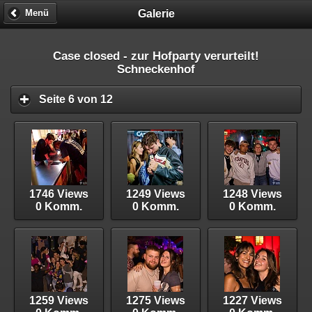
Galerie
Menü
Case closed - zur Hofparty verurteilt!
Schneckenhof
Seite 6 von 12
1746 Views
1249 Views
1248 Views
0 Komm.
0 Komm.
0 Komm.
1259 Views
1275 Views
1227 Views