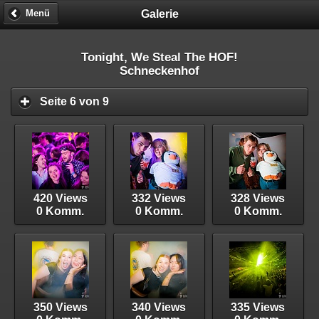
Galerie
Menü
Tonight, We Steal The HOF!
Schneckenhof
Seite 6 von 9
420 Views
332 Views
328 Views
0 Komm.
0 Komm.
0 Komm.
350 Views
340 Views
335 Views