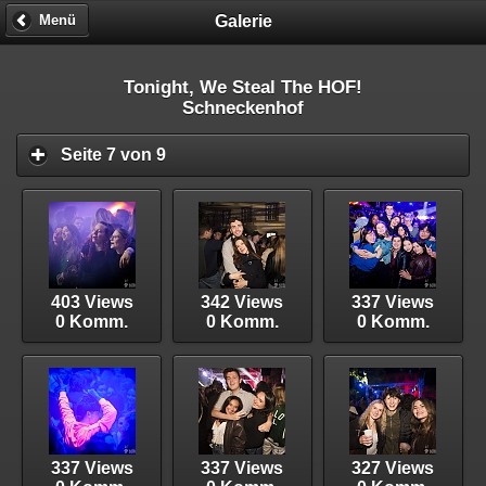
Galerie
Menü
Tonight, We Steal The HOF!
Schneckenhof
Seite 7 von 9
403 Views
342 Views
337 Views
0 Komm.
0 Komm.
0 Komm.
337 Views
337 Views
327 Views