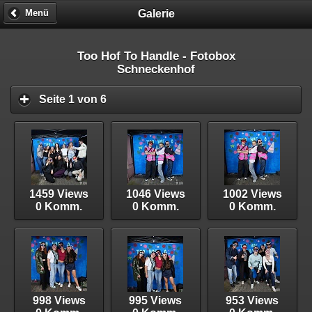
Galerie
Menü
Too Hof To Handle - Fotobox
Schneckenhof
Seite 1 von 6
1459 Views
1046 Views
1002 Views
0 Komm.
0 Komm.
0 Komm.
998 Views
995 Views
953 Views