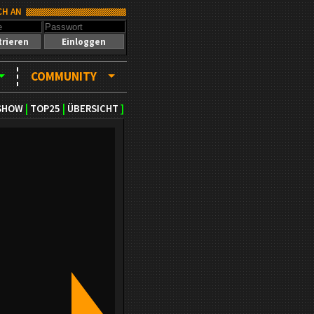
CH AN
trieren
Einloggen
COMMUNITY
SHOW
|
TOP25
|
ÜBERSICHT
]