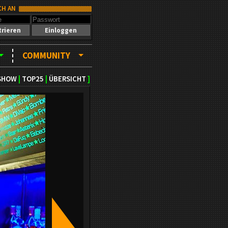
CH AN
trieren
Einloggen
COMMUNITY
SHOW
|
TOP25
|
ÜBERSICHT
]