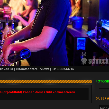
12
von 34 |
0
Kommentare |
Views | ID: BILD
644716
FOTOGR
Hauptprofilbild) können dieses Bild kommentieren.
0 USER 
Auf di