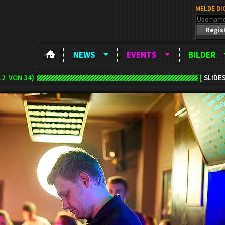
MELDE DI
Regis
NEWS
EVENTS
BILDER
12
VON 34)
[
SLIDE