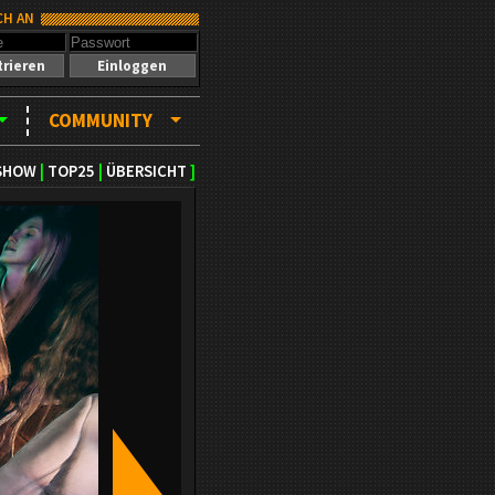
CH AN
trieren
Einloggen
COMMUNITY
SHOW
|
TOP25
|
ÜBERSICHT
]