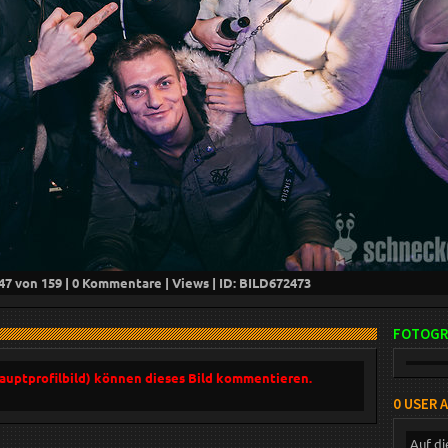
47
von 159 |
0
Kommentare |
Views | ID: BILD
672473
FOTOGR
Hauptprofilbild) können dieses Bild kommentieren.
0 USER 
Auf di