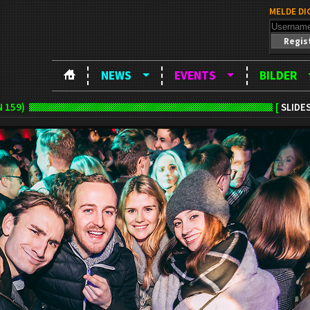
MELDE DI
Regis
NEWS
EVENTS
BILDER
 159)
[
SLIDE