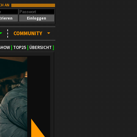
CH AN
trieren
Einloggen
COMMUNITY
SHOW
|
TOP25
|
ÜBERSICHT
]