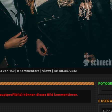
33
von 159 |
0
Kommentare |
Views | ID: BILD
672542
FOTOGR
Hauptprofilbild) können dieses Bild kommentieren.
0 USER 
Auf di