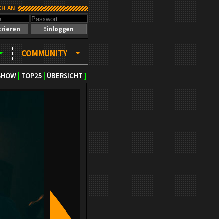
CH AN
trieren
Einloggen
COMMUNITY
SHOW
|
TOP25
|
ÜBERSICHT
]