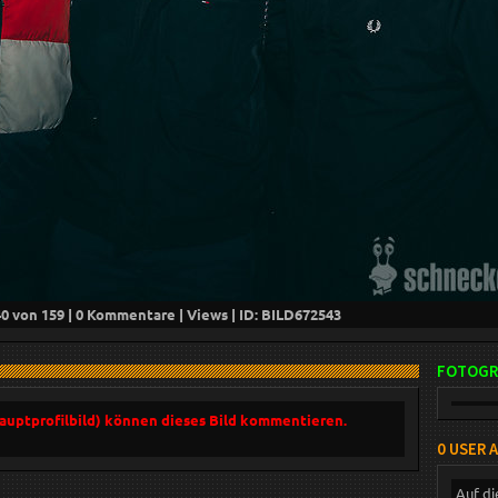
40
von 159 |
0
Kommentare |
Views | ID: BILD
672543
FOTOGR
Hauptprofilbild) können dieses Bild kommentieren.
0 USER 
Auf di