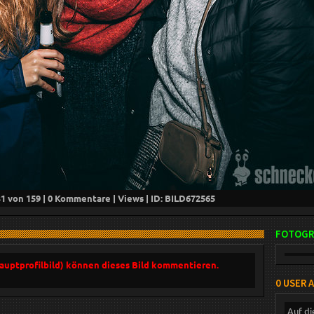
31
von 159 |
0
Kommentare |
Views | ID: BILD
672565
FOTOGR
Hauptprofilbild) können dieses Bild kommentieren.
0 USER 
Auf di