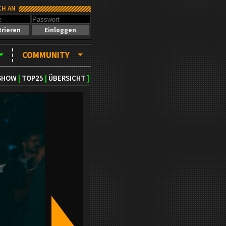
CH AN
trieren
Einloggen
COMMUNITY
SHOW
|
TOP25
|
ÜBERSICHT
]