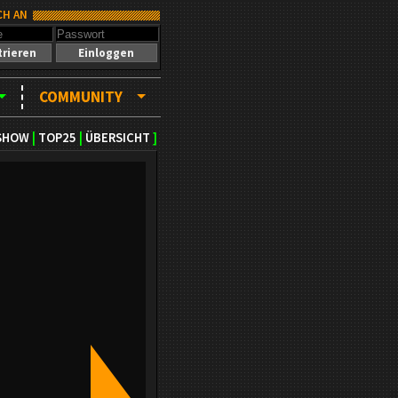
CH AN
trieren
Einloggen
COMMUNITY
SHOW
|
TOP25
|
ÜBERSICHT
]