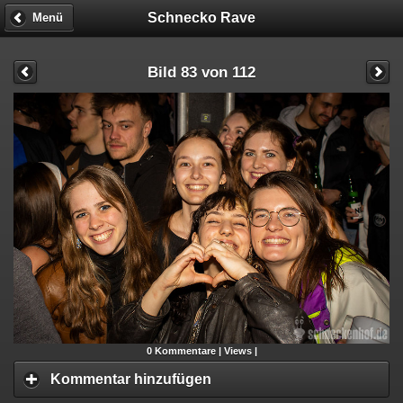
Schnecko Rave
Menü
Bild 83 von 112
0
Kommentare |
Views |
Kommentar hinzufügen