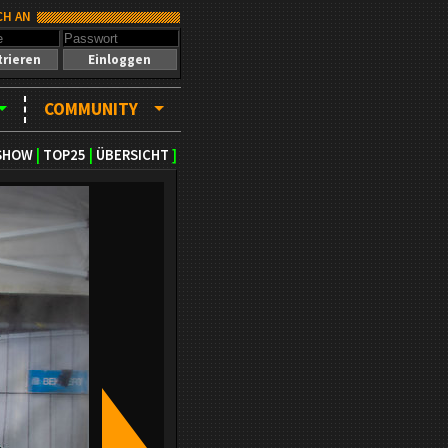
CH AN
trieren
Einloggen
COMMUNITY
SHOW
|
TOP25
|
ÜBERSICHT
]