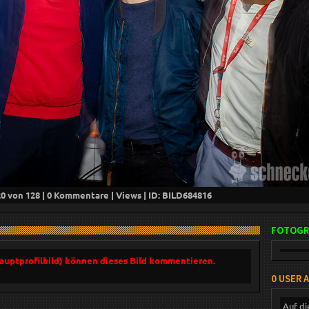
20
von 128 |
0
Kommentare |
Views | ID: BILD
684816
FOTOGR
Hauptprofilbild) können dieses Bild kommentieren.
0 USER 
Auf di