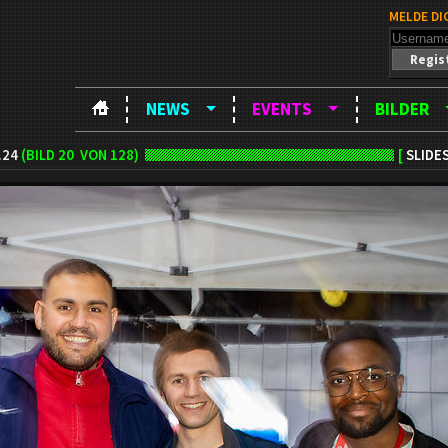
MELDE DI
Regis
NEWS
EVENTS
BILDER
.24
(BILD
20
VON 128)
[
SLIDE