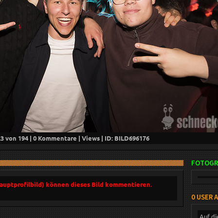
23
von 194 |
0
Kommentare |
Views | ID: BILD
696176
FOTOGR
Hauptprofilbild) können dieses Bild kommentieren.
0 USER 
Auf di