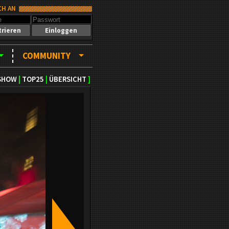
CH AN
trieren
Einloggen
COMMUNITY
SHOW
|
TOP25
|
ÜBERSICHT
]