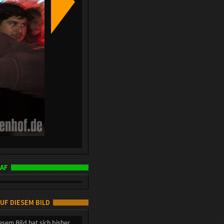
AF
AUF DIESEM BILD
esem Bild hat sich bisher