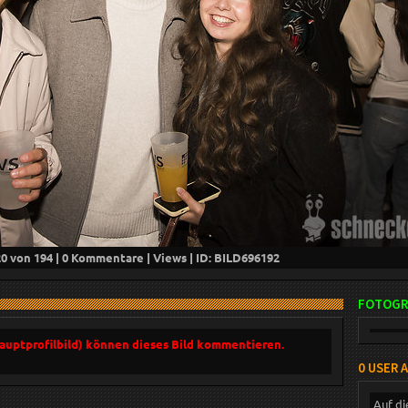
20
von 194 |
0
Kommentare |
Views | ID: BILD
696192
FOTOGR
Hauptprofilbild) können dieses Bild kommentieren.
0 USER 
Auf di