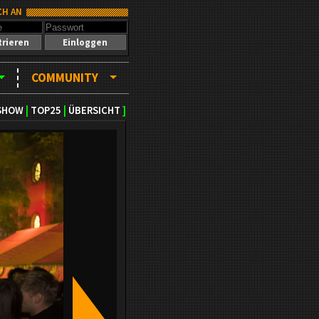
CH AN
trieren
Einloggen
COMMUNITY
SHOW
|
TOP25
|
ÜBERSICHT
]