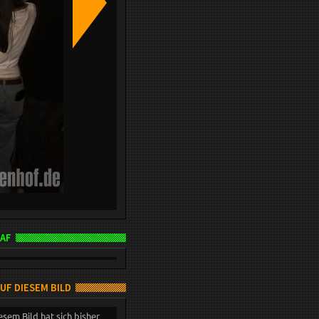
AF
AUF DIESEM BILD
esem Bild hat sich bisher