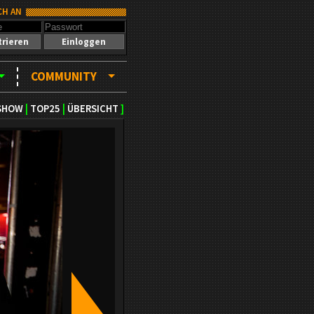
CH AN
trieren
Einloggen
COMMUNITY
SHOW
|
TOP25
|
ÜBERSICHT
]