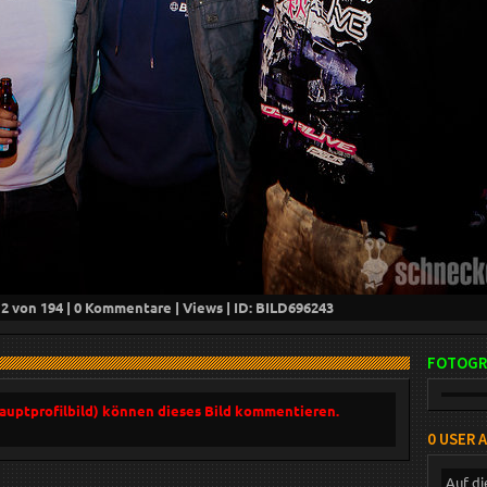
12
von 194 |
0
Kommentare |
Views | ID: BILD
696243
FOTOGR
Hauptprofilbild) können dieses Bild kommentieren.
0 USER 
Auf di