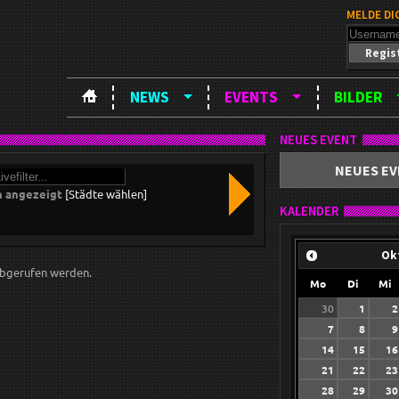
MELDE DI
Regis
NEWS
EVENTS
BILDER
NEUES EVENT
NEUES EV
n angezeigt
[Städte wählen]
KALENDER
Ok
bgerufen werden.
Mo
Di
Mi
30
1
2
7
8
9
14
15
16
21
22
23
28
29
30