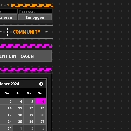
CH AN
trieren
Einloggen
COMMUNITY
ENT EINTRAGEN
tober
2024
Do
Fr
Sa
So
3
4
5
6
10
11
12
13
17
18
19
20
24
25
26
27
31
1
2
3