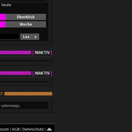
heute
Überblick
Woche
Los
x
[
INAKTIV
]
[
INAKTIV
]
S?
r unterwegs.
essum
|
AGB
|
Datenschutz
|