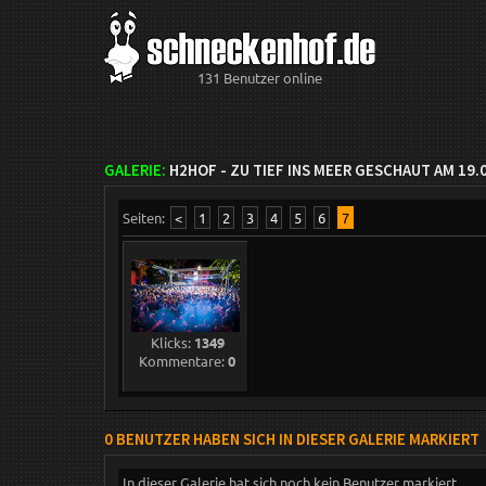
131 Benutzer online
GALERIE:
H2HOF - ZU TIEF INS MEER GESCHAUT AM 19.
Seiten:
<
1
2
3
4
5
6
7
Klicks:
1349
Kommentare:
0
0 BENUTZER HABEN SICH IN DIESER GALERIE MARKIERT
In dieser Galerie hat sich noch kein Benutzer markiert.