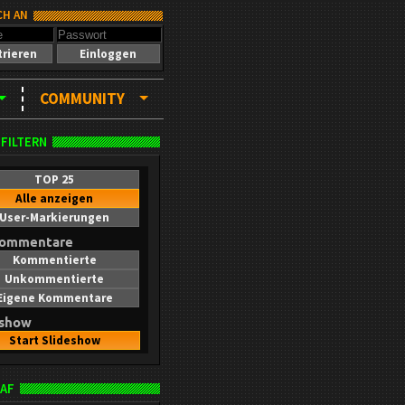
CH AN
trieren
Einloggen
COMMUNITY
 FILTERN
TOP 25
Alle anzeigen
User-Markierungen
kommentare
Kommentierte
Unkommentierte
Eigene Kommentare
eshow
Start Slideshow
AF