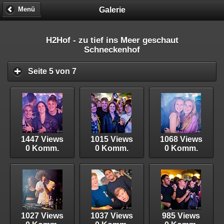
Galerie
Menü
H2Hof - zu tief ins Meer geschaut
Schneckenhof
Seite 5 von 7
1447 Views
1015 Views
1068 Views
0 Komm.
0 Komm.
0 Komm.
1027 Views
1037 Views
985 Views